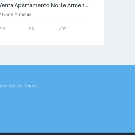
Venta Apartamento Norte Armenia Quindio COD: 8224805
Norte Armenia
3
2
m²
amentos en Pereira