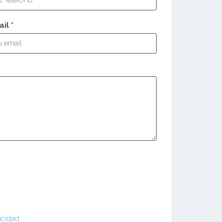
il *
acidad