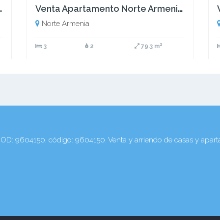
dio - Colombia COD: 9321121
Venta Apartamento Norte Armenia Quindio COD: 7011808
Norte Armenia
3
2
79.3 m²
D: 9604150, código: 9604150. Venta y arriendo de casas y apart