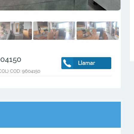
604150
(COL) COD: 9604150