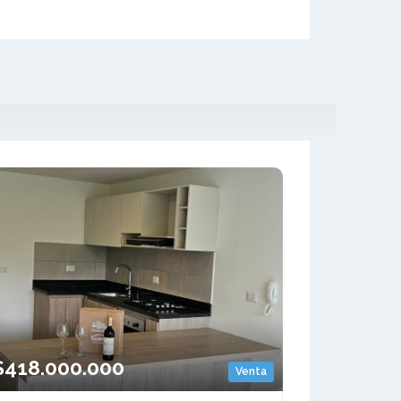
$418.000.000
Venta