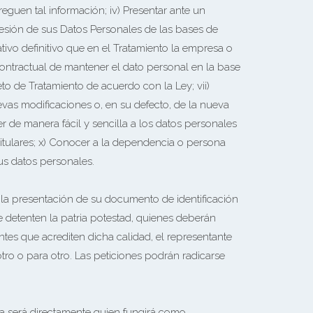
eguen tal información; iv) Presentar ante un
resión de sus Datos Personales de las bases de
ivo definitivo que en el Tratamiento la empresa o
ontractual de mantener el dato personal en la base
to de Tratamiento de acuerdo con la Ley; vii)
evas modificaciones o, en su defecto, de la nueva
der de manera fácil y sencilla a los datos personales
Titulares; x) Conocer a la dependencia o persona
sus datos personales.
e la presentación de su documento de identificación
 detenten la patria potestad, quienes deberán
tes que acrediten dicha calidad, el representante
tro o para otro. Las peticiones podrán radicarse
 será directamente quien fungirá como