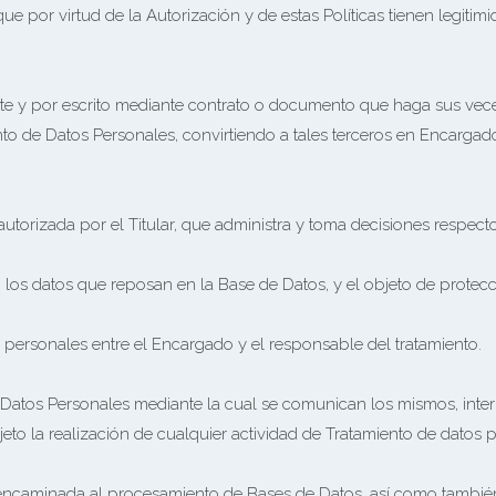
e por virtud de la Autorización y de estas Políticas tienen legitimid
te y por escrito mediante contrato o documento que haga sus vece
nto de Datos Personales, convirtiendo a tales terceros en Encargad
autorizada por el Titular, que administra y toma decisiones respect
en los datos que reposan en la Base de Datos, y el objeto de prote
 personales entre el Encargado y el responsable del tratamiento.
e Datos Personales mediante la cual se comunican los mismos, inte
to la realización de cualquier actividad de Tratamiento de datos 
encaminada al procesamiento de Bases de Datos, así como también 