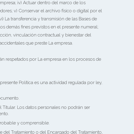
empresa; iv) Actuar dentro del marco de los
dores; v) Conservar el archivo físico o digital por el
) La transferencia y transmisión de las Bases de
los demás fines previstos en el presente numeral;
ción, vinculación contractual y bienestar del
 accidentales que preste La empresa.
erán respetados por La empresa en los procesos de
 presente Política es una actividad regulada por ley,
documento.
l Titular. Los datos personales no podrán ser
ento.
probable y comprensible.
le del Tratamiento o del Encargado del Tratamiento,