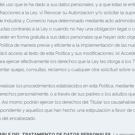
l uso que le ha dado a sus datos personales, y a que éstas le entr
racciones a la Ley; v) Revocar su Autorización y/o solicitar la sup
 Industria y Comercio haya determinado mediante acto administrat
ctas contrarias a la Ley o cuando no hay una obligación legal o c
ceder en forma gratuita a sus datos personales que hayan sido obje
olítica de manera previa y eficiente a la implementación de las nu
 fácil acceso al texto de esta Política y sus modificaciones; ix) Acce
ra ejercer efectivamente los derechos que la Ley les otorga a los 
ntar quejas, consultas, reclamos y cualquier otra solicitud sobre 
realizar los procedimientos establecidos en esta Política, mediant
erechos personalmente, o a través de sus padres o los adultos que
Así mismo podrán ejercer los derechos del Titular los causahabien
espondiente y aquellos que han hecho una estipulación a favor de o
os del encabezado.
ABLE DEL TRATAMIENTO DE DATOS PERSONALES.
La empresa