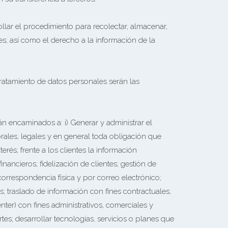
llar el procedimiento para recolectar, almacenar,
es; así como el derecho a la información de la
Tratamiento de datos personales serán las
n encaminados a: i) Generar y administrar el
orales, legales y en general toda obligación que
rés; frente a los clientes la información
inancieros; fidelización de clientes; gestión de
correspondencia física y por correo electrónico;
s; traslado de información con fines contractuales;
nter) con fines administrativos, comerciales y
rtes; desarrollar tecnologías, servicios o planes que