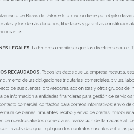
ratamiento de Bases de Datos e Información tiene por objeto desarro
sonales, y los demás derechos, libertades y garantías constitucional
ncordantes.
ONES LEGALES.
La Empresa manifiesta que las directrices para el 
TOS RECAUDADOS.
Todos los datos que La empresa recauda, está
limiento de las obligaciones tributarias, comerciales, civiles, lab
ecto de sus clientes, proveedores, accionistas y otros grupos de inte
ega de información a entidades financieras para gestión de servicios f
 contacto comercial; contactos para correos informativos; envío de 
permuta de bienes inmuebles; recibo y envío de ofertas inmobiliaria
n de nuestros aliados comerciales; realización de llamadas (call ce
 con la actividad que impliquen los contratos suscritos entre las pa