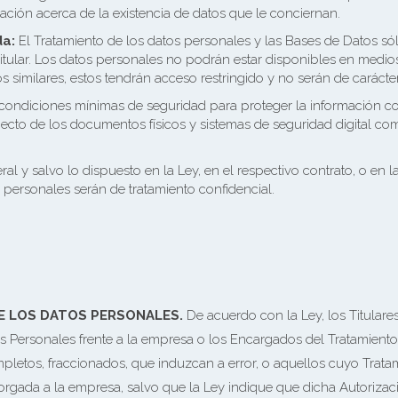
ación acerca de la existencia de datos que le conciernan.
da:
El Tratamiento de los datos personales y las Bases de Datos s
itular. Los datos personales no podrán estar disponibles en medio
similares, estos tendrán acceso restringido y no serán de carácte
ondiciones mínimas de seguridad para proteger la información con
cto de los documentos físicos y sistemas de seguridad digital co
al y salvo lo dispuesto en la Ley, en el respectivo contrato, o en la
s personales serán de tratamiento confidencial.
E LOS DATOS PERSONALES.
De acuerdo con la Ley, los Titulare
atos Personales frente a la empresa o los Encargados del Tratamient
completos, fraccionados, que induzcan a error, o aquellos cuyo Tra
torgada a la empresa, salvo que la Ley indique que dicha Autorizació