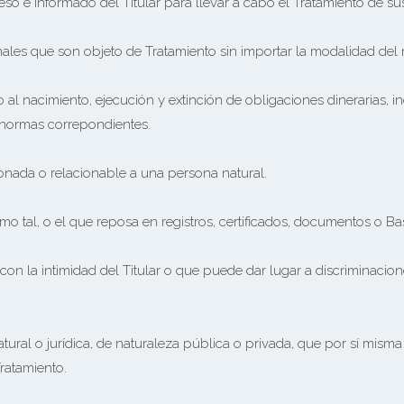
eso e informado del Titular para llevar a cabo el Tratamiento de su
nales que son objeto de Tratamiento sin importar la modalidad del
o al nacimiento, ejecución y extinción de obligaciones dinerarias, 
s normas correpondientes.
ionada o relacionable a una persona natural.
o tal, o el que reposa en registros, certificados, documentos o Ba
con la intimidad del Titular o que puede dar lugar a discriminacio
tural o jurídica, de naturaleza pública o privada, que por sí misma
ratamiento.