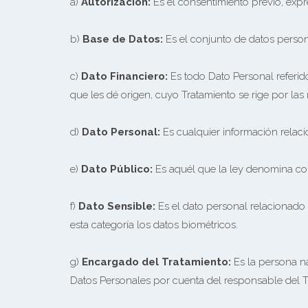
a)
Autorización:
Es el consentimiento previo, expr
b)
Base de Datos:
Es el conjunto de datos perso
c)
Dato Financiero:
Es todo Dato Personal referid
que les dé origen, cuyo Tratamiento se rige por la
d)
Dato Personal:
Es cualquier información relac
e)
Dato Público:
Es aquél que la ley denomina com
f)
Dato Sensible:
Es el dato personal relacionado 
esta categoría los datos biométricos.
g)
Encargado del Tratamiento:
Es la persona na
Datos Personales por cuenta del responsable del T