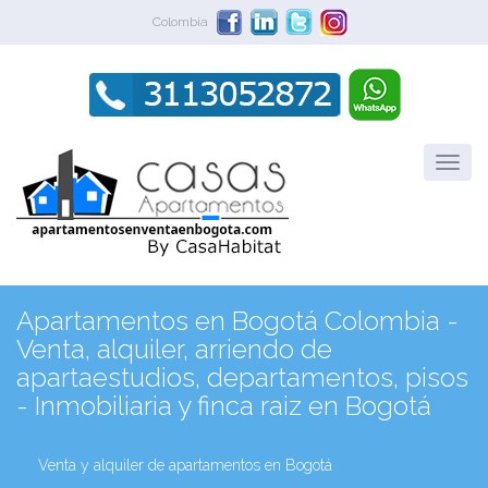
Colombia
Apartamentos en Bogotá Colombia -
Venta, alquiler, arriendo de
apartaestudios, departamentos, pisos
- Inmobiliaria y finca raiz en Bogotá
Venta y alquiler de apartamentos en Bogotá